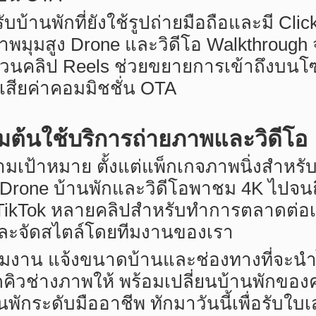
บ้านพักที่ยังใช้รูปถ่ายมือถือและมี Clic
ภาพมุมสูง Drone และวิดีโอ Walkthrough 
ส่วนคลิป Reels ช่วยขยายการเข้าถึงบน
สียค่าคอมมิชชั่น OTA
มต้นใช้บริการถ่ายภาพและวิดีโอ
ตามเป้าหมาย ตั้งแต่แพ็กเกจภาพนิ่งสำหร
 Drone บ้านพักและวิดีโอพาชม 4K ไปจน
s/TikTok หลายคลิปสำหรับทำการตลาดต่อเน
และจัดสไตล์โดยทีมงานของเรา
หาทีมงาน แจ้งขนาดบ้านและช่องทางที่จะน
ัดคิวช่างภาพให้ พร้อมเปลี่ยนบ้านพักขอ
นพักระดับมืออาชีพ ทักมาวันนี้เพื่อรั