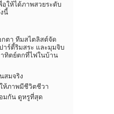
่อให้ได้ภาพสวยระดับ
นี้
อกตา ทีมสไตลิสต์จัด
าร์ตี้ริมสระ และมุมจิบ
อาทิตย์ตกที่ไฟในบ้าน
วนสมจริง
ให้ภาพมีชีวิตชีวา
กัน ดูหรูที่สุด