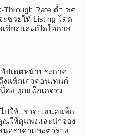
k-Through Rate ต่ำ ชุด
จะช่วยให้ Listing โดด
โซเชียลและเปิดโอกาส
ับอัปเดตหน้าประกาศ
ถึงแพ็กเกจคอนเทนต์
ื่อง ทุกแพ็กเกจรว
ำไปใช้ เราจะเสนอแพ็ก
งคุณให้ดูแพงและน่าจอง
บใบเสนอราคาและตาราง