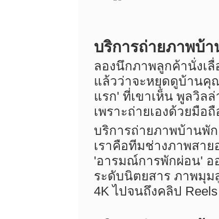
บริการถ่ายภาพบ้าน
ลองนึกภาพลูกค้านั่งเล
แล้วว่าจะหยุดดูบ้านคุณห
แรก' ที่เขาเห็น พูลวิ
เพราะถ่ายเองด้วยมือถือ
บริการถ่ายภาพบ้านพักแ
เราคือทีมช่างภาพสายอ
'อารมณ์การพักผ่อน' ออ
ระดับนิตยสาร ภาพมุมส
4K ไปจนถึงคลิป Reels 