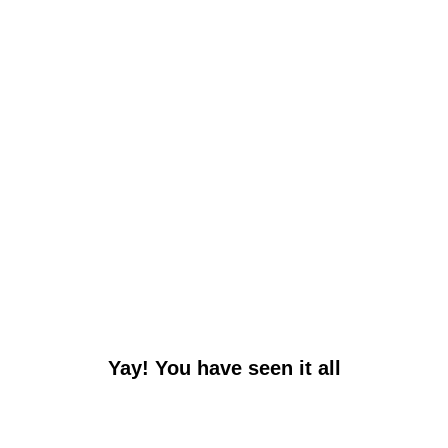
Yay! You have seen it all