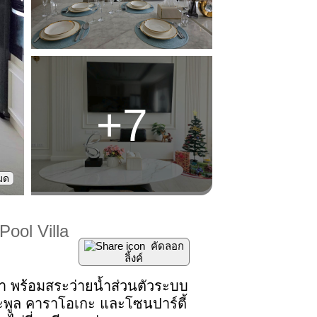
+
7
หมด
ool Villa
คัดลอก
ลิ้งค์
ำ พร้อมสระว่ายน้ำส่วนตัวระบบ
พูล คาราโอเกะ และโซนปาร์ตี้