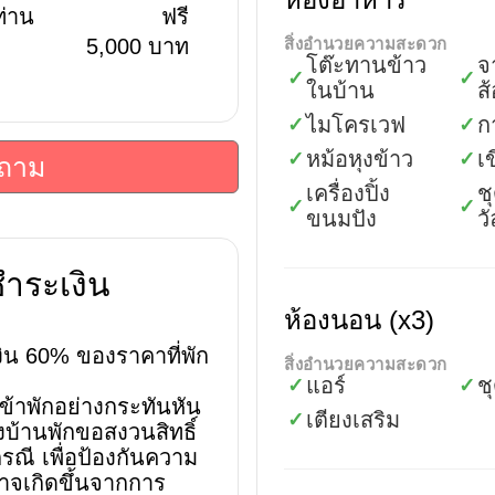
ท่าน
ฟรี
5,000 บาท
สิ่งอำนวยความสะดวก
โต๊ะทานข้าว
จ
✓
✓
ในบ้าน
ส
ไมโครเวฟ
ก
✓
✓
หม้อหุงข้าว
เ
✓
✓
บถาม
เครื่องปิ้ง
ช
✓
✓
ขนมปัง
ว
ำระเงิน
ห้องนอน (x3)
ิน 60% ของราคาที่พัก
สิ่งอำนวยความสะดวก
แอร์
ช
✓
✓
ข้าพักอย่างกระทันหัน
เตียงเสริม
✓
งบ้านพักขอสงวนสิทธิ์
รณี เพื่อป้องกันความ
าจเกิดขึ้นจากการ