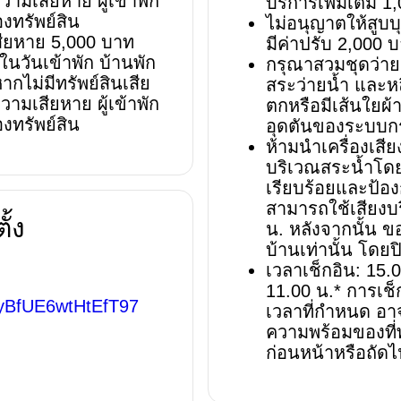
มเสียหาย ผู้เข้าพัก
บริการเพิ่มเติม 
งทรัพย์สิน
ไม่อนุญาตให้สูบบ
สียหาย 5,000 บาท
มีค่าปรับ 2,000 
วันเข้าพัก บ้านพัก
กรุณาสวมชุดว่าย
ากไม่มีทรัพย์สินเสีย
สระว่ายน้ำ และหลี
มเสียหาย ผู้เข้าพัก
ตกหรือมีเส้นใยผ้
งทรัพย์สิน
อุดตันของระบบก
ห้ามนำเครื่องเสี
บริเวณสระน้ำโดย
เรียบร้อยและป้อง
สามารถใช้เสียงบ
ั้ง
น. หลังจากนั้น 
บ้านเท่านั้น โดย
เวลาเช็กอิน: 15.0
11.00 น.* การเช็
6yBfUE6wtHtEfT97
เวลาที่กำหนด อาจม
ความพร้อมของที่
ก่อนหน้าหรือถัดไ