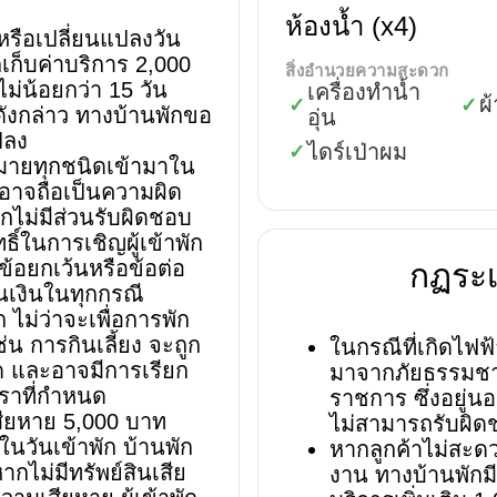
ห้องน้ำ (x4)
นหรือเปลี่ยนแปลงวัน
กเก็บค่าบริการ 2,000
สิ่งอำนวยความสะดวก
ม่น้อยกว่า 15 วัน
เครื่องทำน้ำ
ผ
✓
✓
งกล่าว ทางบ้านพักขอ
อุ่น
ปลง
ไดร์เป่าผม
✓
มายทุกชนิดเข้ามาใน
 อาจถือเป็นความผิด
กไม่มีส่วนรับผิดชอบ
ธิ์ในการเชิญผู้เข้าพัก
ข้อยกเว้นหรือข้อต่อ
กฏระเ
ืนเงินในทุกกรณี
ก ไม่ว่าจะเพื่อการพัก
่น การกินเลี้ยง จะถูก
ในกรณีที่เกิดไฟฟ
หมด และอาจมีการเรียก
มาจากภัยธรรมชา
ตราที่กำหนด
ราชการ ซึ่งอยู่
สียหาย 5,000 บาท
ไม่สามารถรับผิดช
วันเข้าพัก บ้านพัก
หากลูกค้าไม่สะดว
ากไม่มีทรัพย์สินเสีย
งาน ทางบ้านพักมี