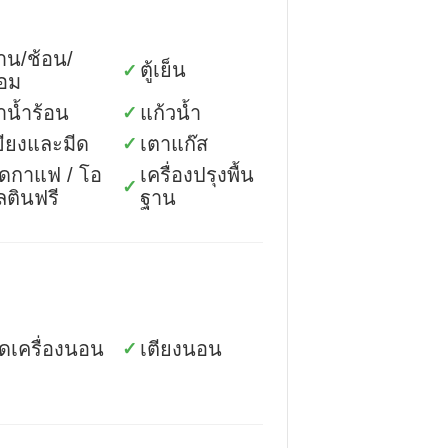
าน/ช้อน/
ตู้เย็น
✓
้อม
าน้ำร้อน
แก้วน้ำ
✓
ขียงและมีด
เตาแก๊ส
✓
ุดกาแฟ / โอ
เครื่องปรุงพื้น
✓
ัลตินฟรี
ฐาน
ุดเครื่องนอน
เตียงนอน
✓