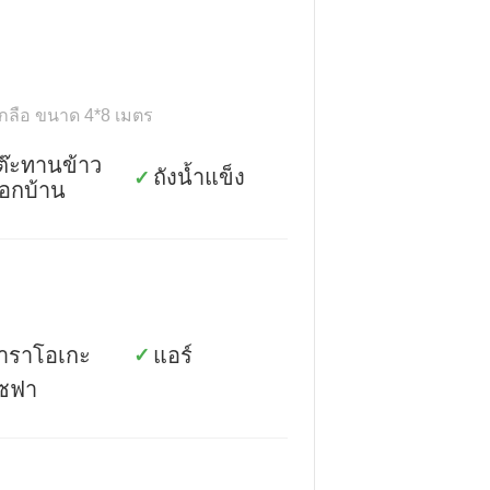
เกลือ ขนาด 4*8 เมตร
ต๊ะทานข้าว
ถังน้ำแข็ง
✓
อกบ้าน
าราโอเกะ
แอร์
✓
ซฟา