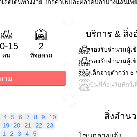
ำเลดีเดินทางง่าย ใกล้คาเฟ่และตลาดปลาบางแสนเพีย
บริการ & สิ
0-15
2
รองรับจำนวนผู้เข้
คน
ที่จอดรถ
รองรับจำนวนผู้เข้
เด็กอายุต่ำกว่า 6
บถาม
ยินดีต้อนรับสัตว์เล
สิ่งอำ
4
5
6
7
8
9
10
19
20
21
22
23
1
2
3
4
5
โซนกลางแจ้ง