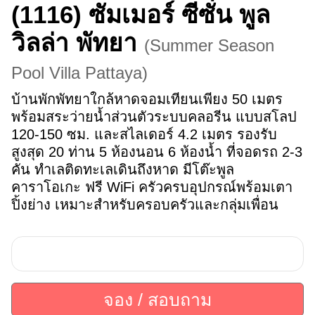
(1116)
ซัมเมอร์ ซีซั่น พูล
วิลล่า พัทยา
(
Summer Season
Pool Villa Pattaya
)
บ้านพักพัทยาใกล้หาดจอมเทียนเพียง 50 เมตร 
พร้อมสระว่ายน้ำส่วนตัวระบบคลอรีน แบบสโลป 
120-150 ซม. และสไลเดอร์ 4.2 เมตร รองรับ
สูงสุด 20 ท่าน 5 ห้องนอน 6 ห้องน้ำ ที่จอดรถ 2-3 
คัน ทำเลติดทะเลเดินถึงหาด มีโต๊ะพูล 
คาราโอเกะ ฟรี WiFi ครัวครบอุปกรณ์พร้อมเตา
ปิ้งย่าง เหมาะสำหรับครอบครัวและกลุ่มเพื่อน
จอง / สอบถาม