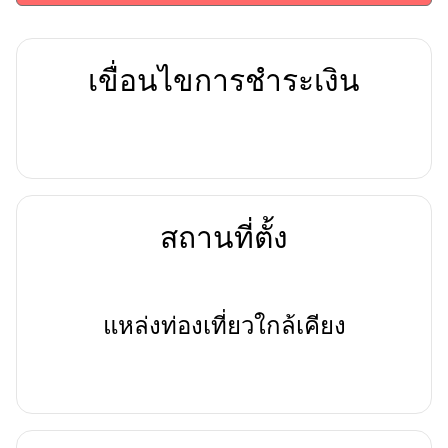
เขื่อนไขการชำระเงิน
สถานที่ตั้ง
แหล่งท่องเที่ยวใกล้เคียง