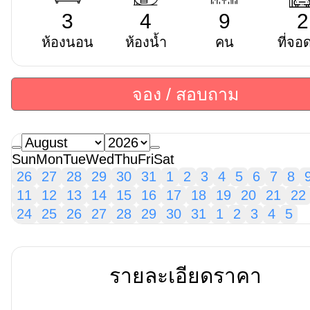
3
4
9
2
ห้องนอน
ห้องน้ำ
คน
ที่จอ
จอง / สอบถาม
Sun
Mon
Tue
Wed
Thu
Fri
Sat
26
27
28
29
30
31
1
2
3
4
5
6
7
8
11
12
13
14
15
16
17
18
19
20
21
22
24
25
26
27
28
29
30
31
1
2
3
4
5
รายละเอียดราคา