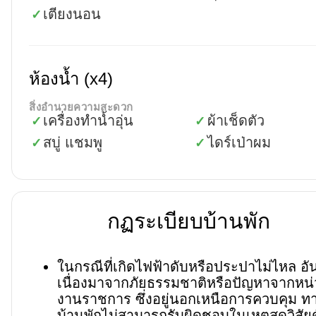
เตียงนอน
✓
ห้องน้ำ (x4)
สิ่งอำนวยความสะดวก
เครื่องทำน้ำอุ่น
ผ้าเช็ดตัว
✓
✓
สบู่ แชมพู
ไดร์เป่าผม
✓
✓
กฏระเบียบบ้านพัก
ในกรณีที่เกิดไฟฟ้าดับหรือประปาไม่ไหล อั
เนื่องมาจากภัยธรรมชาติหรือปัญหาจากหน
งานราชการ ซึ่งอยู่นอกเหนือการควบคุม ท
บ้านพักไม่สามารถรับผิดชอบในเหตุสุดวิสัยด