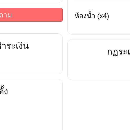
บถาม
ห้องน้ำ (x4)
ำระเงิน
กฏระเ
ั้ง