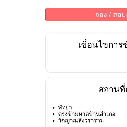
จอง / สอ
เขื่อนไขการช
สถานที่ต
พัทยา
ตรงข้ามหาดบ้านอำเภอ
วัดญาณสังวราราม