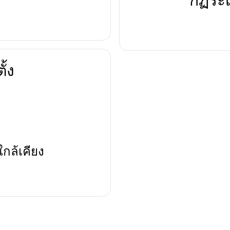
กฏระเ
ั้ง
ใกล้เคียง