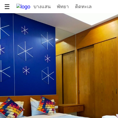
☰
บางแสน
พัทยา
ติดทะเล