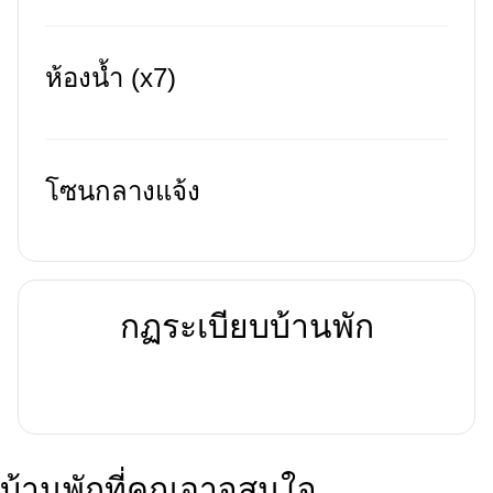
ห้องน้ำ (x7)
โซนกลางแจ้ง
กฏระเบียบบ้านพัก
บ้านพักที่คุณอาจสนใจ