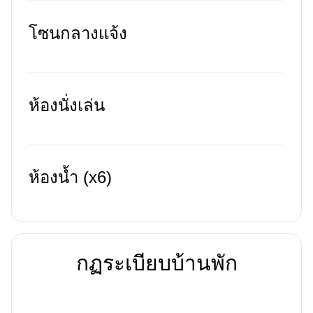
โซนกลางแจ้ง
ห้องนั่งเล่น
ห้องน้ำ (x6)
กฏระเบียบบ้านพัก