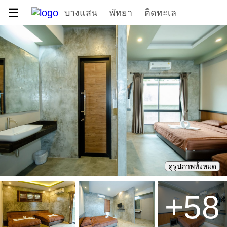
☰
บางแสน
พัทยา
ติดทะเล
ดูรูปภาพทั้งหมด
+
58