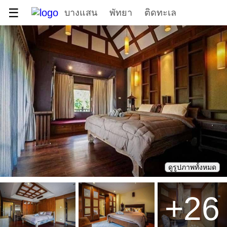
☰
บางแสน
พัทยา
ติดทะเล
ดูรูปภาพทั้งหมด
+
26