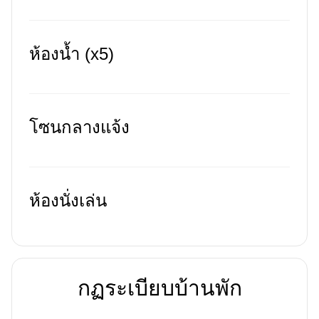
ห้องน้ำ (x5)
โซนกลางแจ้ง
ห้องนั่งเล่น
กฏระเบียบบ้านพัก