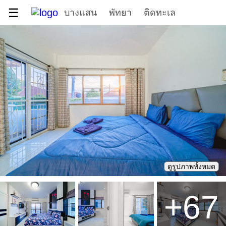
☰
บางแสน
พัทยา
ติดทะเล
ดูรูปภาพทั้งหมด
+
67