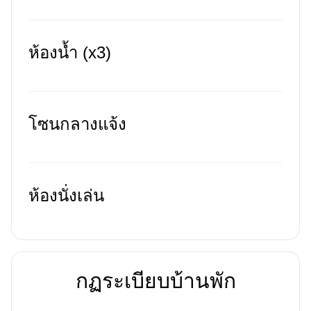
ห้องน้ำ (x3)
โซนกลางแจ้ง
ห้องนั่งเล่น
กฏระเบียบบ้านพัก