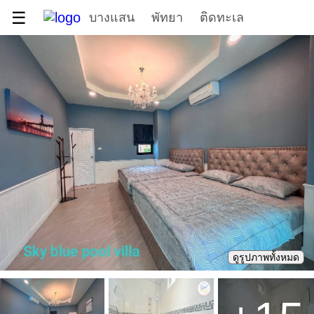
☰
บางแสน
พัทยา
ติดทะเล
ดูรูปภาพทั้งหมด