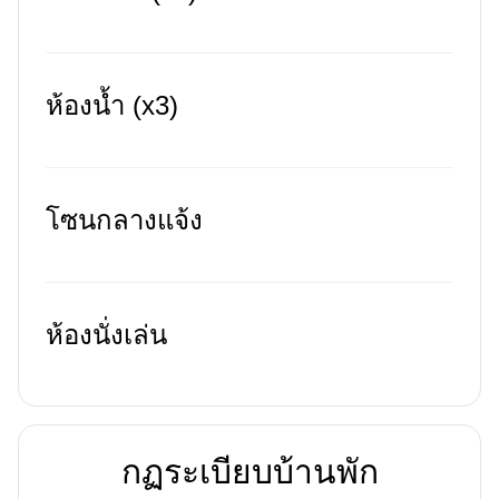
ห้องน้ำ (x3)
โซนกลางแจ้ง
ห้องนั่งเล่น
กฏระเบียบบ้านพัก