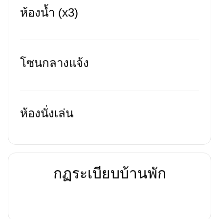
ห้องน้ำ (x3)
โซนกลางแจ้ง
ห้องนั่งเล่น
กฏระเบียบบ้านพัก