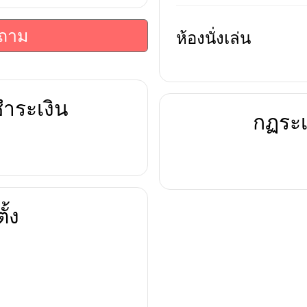
บถาม
ห้องนั่งเล่น
ำระเงิน
กฏระเ
ั้ง