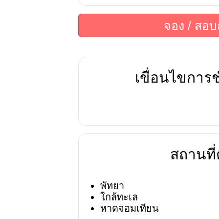
จอง / สอ
เขื่อนไขการช
สถานที่ต
พัทยา
ใกล้ทะเล
หาดจอมเทียน