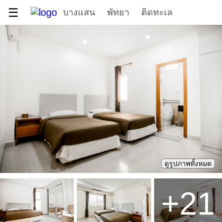
☰
บางแสน
พัทยา
ติดทะเล
ดูรูปภาพทั้งหมด
+
21