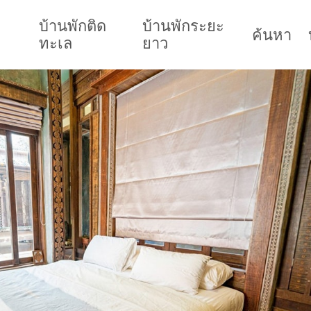
บ้านพักติด
บ้านพักระยะ
ค้นหา
ทะเล
ยาว