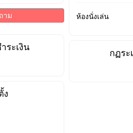
บถาม
ห้องนั่งเล่น
ำระเงิน
กฏระเ
ั้ง