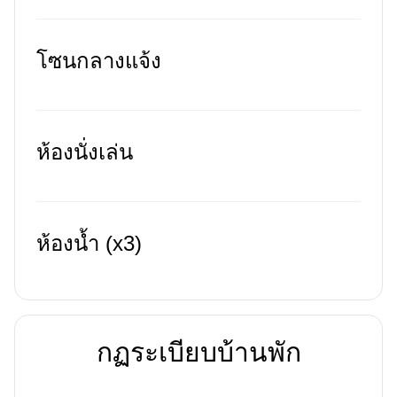
โซนกลางแจ้ง
ห้องนั่งเล่น
ห้องน้ำ (x3)
กฏระเบียบบ้านพัก