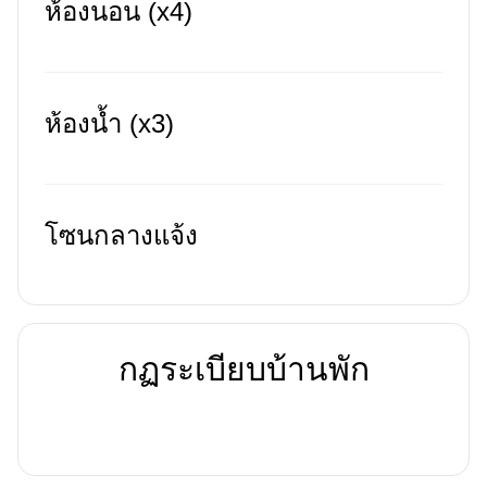
ห้องนอน (x4)
ห้องน้ำ (x3)
โซนกลางแจ้ง
กฏระเบียบบ้านพัก