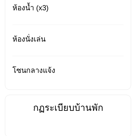
ห้องน้ำ (x3)
ห้องนั่งเล่น
โซนกลางแจ้ง
กฏระเบียบบ้านพัก