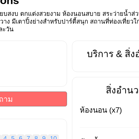
ons
ียบสงบ ตกแต่งสวยงาม ห้องนอนสบาย สระว่ายน้ำส่วน
าง มีเตาปิ้งย่างสำหรับปาร์ตี้สนุก สถานที่ท่องเที่ย
ละวัน
บริการ & สิ
สิ่งอำ
บถาม
ห้องนอน (x7)
4
5
6
7
8
9
10