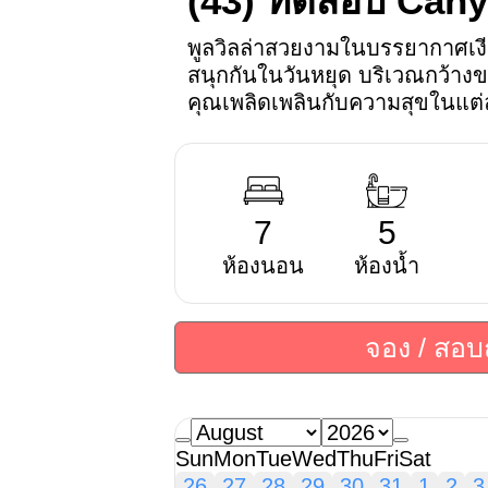
(43)
ทดสอบ Cany
พูลวิลล่าสวยงามในบรรยากาศเง
สนุกกันในวันหยุด บริเวณกว้างขว
คุณเพลิดเพลินกับความสุขในแต่
7
5
ห้องนอน
ห้องน้ำ
จอง / สอ
Sun
Mon
Tue
Wed
Thu
Fri
Sat
26
27
28
29
30
31
1
2
3