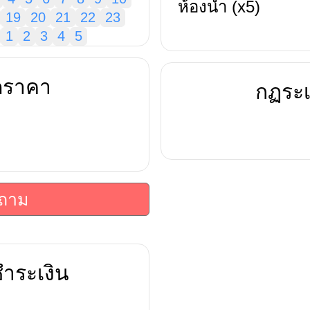
ห้องน้ำ (x5)
19
20
21
22
23
1
2
3
4
5
ดราคา
กฏระเ
บถาม
ำระเงิน