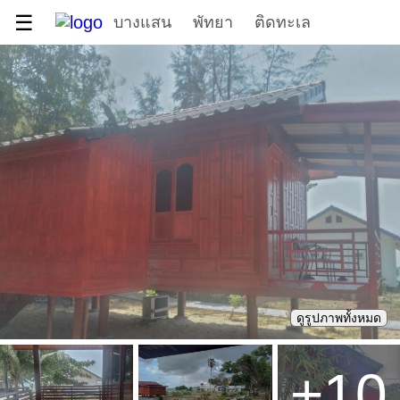
☰
บางแสน
พัทยา
ติดทะเล
ดูรูปภาพทั้งหมด
+
10