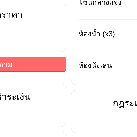
โซนกลางแจ้ง
ดราคา
ห้องน้ำ (x3)
บถาม
ห้องนั่งเล่น
ำระเงิน
กฏระเ