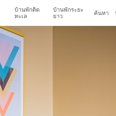
บ้านพักติด
บ้านพักระยะ
ค้นหา
ทะเล
ยาว