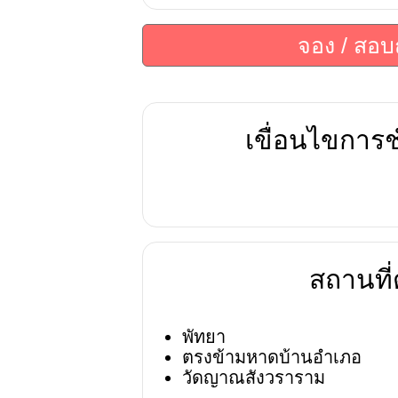
จอง / สอ
เขื่อนไขการช
สถานที่ต
พัทยา
ตรงข้ามหาดบ้านอำเภอ
วัดญาณสังวราราม