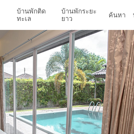
บ้านพักติด
บ้านพักระยะ
ค้นหา
ทะเล
ยาว