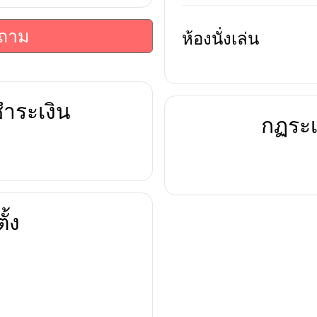
บถาม
ห้องนั่งเล่น
ำระเงิน
กฏระเ
ั้ง