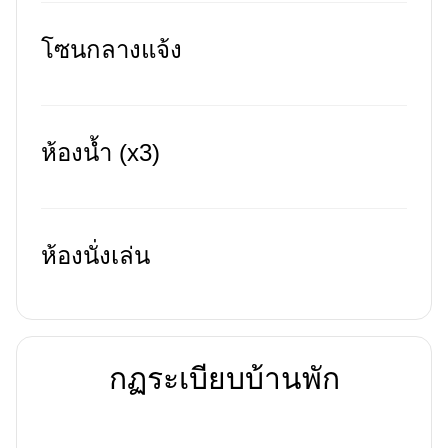
โซนกลางแจ้ง
ห้องน้ำ (x3)
ห้องนั่งเล่น
กฏระเบียบบ้านพัก