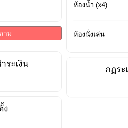
ห้องน้ำ (x4)
บถาม
ห้องนั่งเล่น
ำระเงิน
กฏระเ
ั้ง