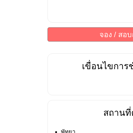
จอง / สอ
เขื่อนไขการช
สถานที่ต
พัทยา