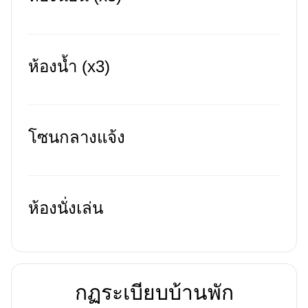
ห้องน้ำ (x3)
โซนกลางแจ้ง
ห้องนั่งเล่น
กฏระเบียบบ้านพัก