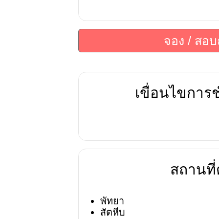
จอง / สอ
เขื่อนไขการช
สถานที่ต
พัทยา
สัตหีบ