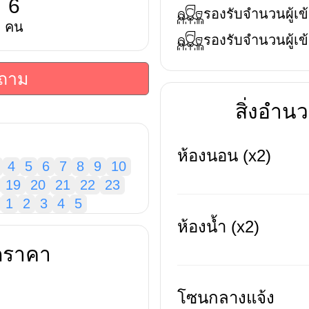
6
รองรับจำนวนผู้เข้
คน
รองรับจำนวนผู้เข้
บถาม
สิ่งอำ
ห้องนอน (x2)
4
5
6
7
8
9
10
19
20
21
22
23
1
2
3
4
5
ห้องน้ำ (x2)
ดราคา
โซนกลางแจ้ง