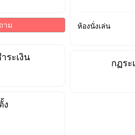
บถาม
ห้องนั่งเล่น
ำระเงิน
กฏระเ
ั้ง