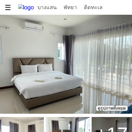
☰
บางแสน
พัทยา
ติดทะเล
ดูรูปภาพทั้งหมด