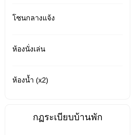
โซนกลางแจ้ง
ห้องนั่งเล่น
ห้องน้ำ (x2)
กฏระเบียบบ้านพัก