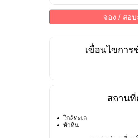
จอง / สอ
เขื่อนไขการช
สถานที่ต
ใกล้ทะเล
หัวหิน