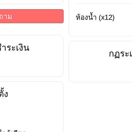
บถาม
ห้องน้ำ (x12)
ำระเงิน
กฏระเ
ั้ง