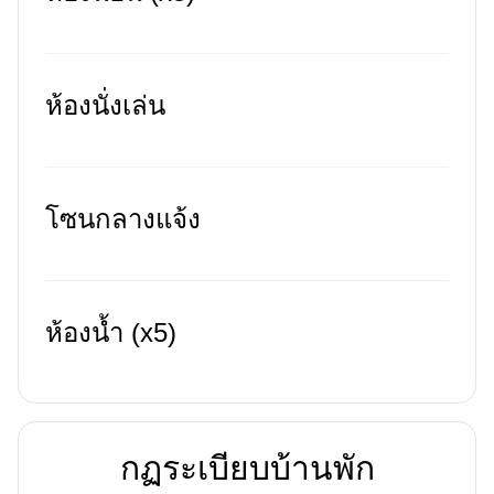
ห้องนั่งเล่น
โซนกลางแจ้ง
ห้องน้ำ (x5)
กฏระเบียบบ้านพัก