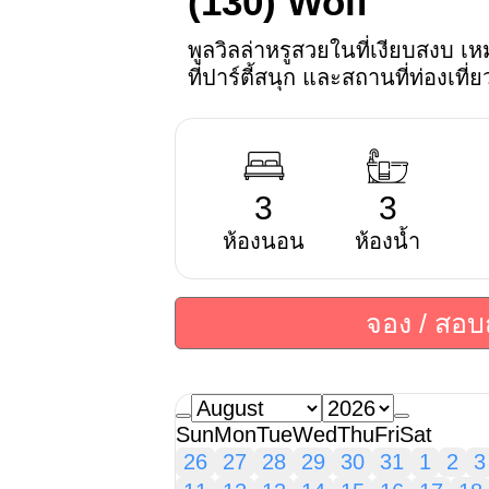
(130)
Wolf
พูลวิลล่าหรูสวยในที่เงียบสงบ 
ที่ปาร์ตี้สนุก และสถานที่ท่องเที่ย
3
3
ห้องนอน
ห้องน้ำ
จอง / สอ
Sun
Mon
Tue
Wed
Thu
Fri
Sat
26
27
28
29
30
31
1
2
3