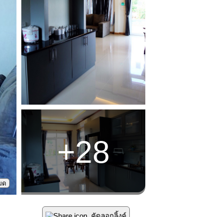
+
28
หมด
คัดลอกลิ้งค์