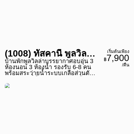
อ่างศิลา คาเฟ่ดัง และร้านอาหาร
ทะเลมากมาย
(
1008
)
ทัสคานี พูลวิลล่า
เริ่มต้นเพียง
7,900
฿
บางแสน–เขาสามมุข
บ้านพักพูลวิลล่าบรรยากาศอบอุ่น 3
/คืน
ห้องนอน 3 ห้องน้ำ รองรับ 6-8 คน
พร้อมสระว่ายน้ำระบบเกลือส่วนตัว
อ่างจากุชชี่ โต๊ะพูล และคาราโอเกะ
ใกล้หาดบางแสนเพียง 3 กม. เดิน
ทางสะดวก ใกล้ตลาดปลาอ่างศิลา
คาเฟ่ชื่อดัง และร้านอาหารทะเล
มากมาย เหมาะสำหรับครอบครัว
หรือกลุ่มเพื่อนที่ต้องการพักผ่อนสุด
ชิล