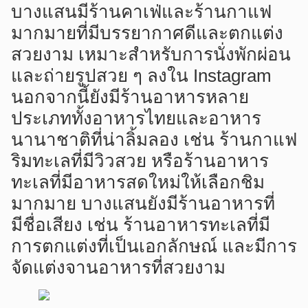
บางแสนมีร้านคาเฟ่และร้านกาแฟ
มากมายที่มีบรรยากาศดีและตกแต่ง
สวยงาม เหมาะสำหรับการนั่งพักผ่อน
และถ่ายรูปสวย ๆ ลงใน Instagram
นอกจากนี้ยังมีร้านอาหารหลาย
ประเภททั้งอาหารไทยและอาหาร
นานาชาติที่น่าลิ้มลอง เช่น ร้านกาแฟ
ริมทะเลที่มีวิวสวย หรือร้านอาหาร
ทะเลที่มีอาหารสดใหม่ให้เลือกชิม
มากมาย บางแสนยังมีร้านอาหารที่
มีชื่อเสียง เช่น ร้านอาหารทะเลที่มี
การตกแต่งที่เป็นเอกลักษณ์ และมีการ
จัดแต่งจานอาหารที่สวยงาม