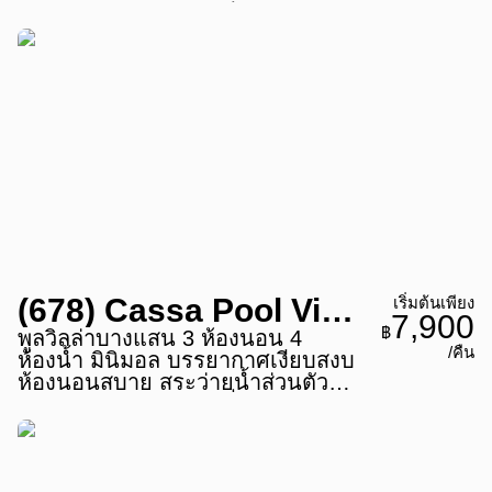
สามมุข กับเทอเรสเฮ้าส์พูลวิลล่าบาง
สบายอย่างลงตัวในกับพูลวิลล่าบาง
แสน! พูลวิลล่าบางแสน ที่ออกแบบ
แสนที่ดีที่สุด!
สไตล์มินิมอล ตอบโจทย์ทุกการพัก
ผ่อน บ้านพักติดทะเลพร้อมจุดเด่นที่
คุณสามารถ ตกปลาได้จากตัวบ้าน
เพลิดเพลินกับกิจกรรมสุดโปรดใน
บรรยากาศเงียบสงบ พร้อมวิวทะเล
แบบพาโนรามา บ้านพักพูลวิลล่าบาง
แสน แห่งนี้ยังมอบความเป็นส่วนตัว
สูงสุด ด้วย อ่างอาบน้ำกลางแจ้งส่วน
ตัว ที่ให้คุณผ่อนคลายในบรรยากาศ
ติดทะเล เดินทางสะดวกเพียงไม่กี่
นาทีจากหาดบางแสน คุณจะได้
สัมผัสหาดทรายขาว น้ำทะเลใส และ
(
678
)
Cassa Pool Villa
เริ่มต้นเพียง
ลิ้มรสอาหารสตรีทฟู้ดอร่อยๆ รวมถึง
7,900
฿
Bang Saen
พูลวิลล่าบางแสน 3 ห้องนอน 4
ร้านอาหารและคาเฟ่ชื่อดังในย่าน
/คืน
ห้องน้ำ มินิมอล บรรยากาศเงียบสงบ
บางแสน บ้านพักครบครันด้วยสิ่ง
ห้องนอนสบาย สระว่ายน้ำส่วนตัว
อำนวยความสะดวก เช่น ห้องครัว
สำหรับครอบครัวและเพื่อนๆ สนุกกัน
อุปกรณ์ครบ ห้องนอนตกแต่งหรูหรา
ในวันหยุด เดินทางสะดวกใกล้แหล่ง
และพื้นที่ปาร์ตี้สำหรับครอบครัวหรือ
ท่องเที่ยว
กลุ่มเพื่อน เหมาะอย่างยิ่งสำหรับผู้ที่
ชื่นชอบการตกปลาและต้องการพัก