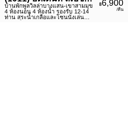
6,900
฿
พูลวิลล่า 3 บางแสน-เขา
บ้านพักพูลวิลล่าบางแสน-เขาสามมุข
/คืน
4 ห้องนอน 4 ห้องน้ำ รองรับ 12-14
สามมุข
ท่าน สระน้ำเกลือและโซนนั่งเล่น
ขนาดใหญ่เหมาะสำหรับครอบครัว
หรือกลุ่มเพื่อน บรรยากาศเงียบสงบ
เป็นส่วนตัว เดินทางสะดวก ใกล้หาด
บางแสน อ่างศิลา คาเฟ่ และร้าน
อาหารทะเลชื่อดัง เหมาะสำหรับวัน
พักผ่อนสุดชิล