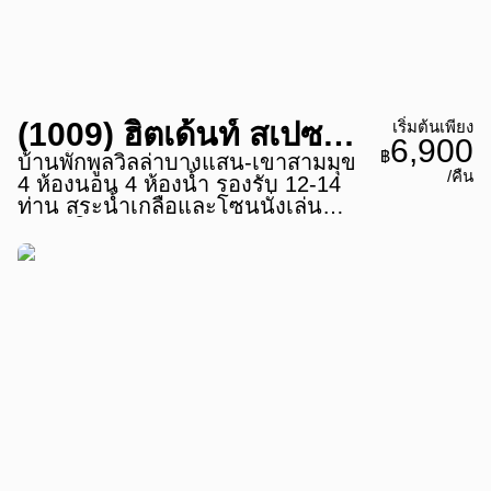
(
1009
)
ฮิตเด้นท์ สเปซ
เริ่มต้นเพียง
6,900
฿
พูลวิลล่า 1 บางแสน-เขา
บ้านพักพูลวิลล่าบางแสน-เขาสามมุข
/คืน
4 ห้องนอน 4 ห้องน้ำ รองรับ 12-14
สามมุข
ท่าน สระน้ำเกลือและโซนนั่งเล่น
ขนาดใหญ่เหมาะสำหรับครอบครัว
หรือกลุ่มเพื่อน บรรยากาศเงียบสงบ
เป็นส่วนตัว เดินทางสะดวก ใกล้หาด
บางแสน อ่างศิลา คาเฟ่ และร้าน
อาหารทะเลชื่อดัง เหมาะสำหรับวัน
พักผ่อนสุดชิล